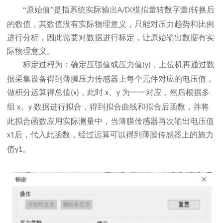
“原始值”是指系统实际输出
模拟量转数字量
转换后
A/D(
)
的数值，其数值没有实际物理意义，只能对压力趋势和比例
进行分析，因此需要对数据进行标定，让原始输出数据有实
际物理意义。
标定过程为：确定压强值或压力值
，上位机再通过数
(y)
据采集设备得到薄膜压力传感器上每个元件对应的电压值，
做积分运算得总值
，此时
、
为一一对应，然后根据多
(x)
x
y
组
、
数据进行拟合，得到拟合曲线和拟合后函数，并将
x
y
此拟合函数应用实际测量中，当薄膜传感器再次输出电压值
后，代入此函数，经过运算可以得到薄膜传感器上的施力
x1
值
。
y1